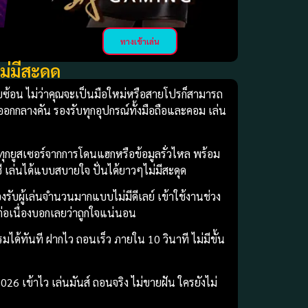
ทางเข้าเล่น
ม่มีสะดุด
ับซ้อน ไม่ว่าคุณจะเป็นมือใหม่หรือสายโปรก็สามารถ
ออกกลางคัน รองรับทุกอุปกรณ์ทั้งมือถือและคอม เล่น
ุกยูสเซอร์จากการโดนแฮกหรือข้อมูลรั่วไหล พร้อม
 เล่นได้แบบสบายใจ ปั่นได้ยาวๆไม่มีสะดุด
รับผู้เล่นจำนวนมากแบบไม่มีดีเลย์ เข้าใช้งานช่วง
มต่อเนื่องบอกเลยว่าถูกใจแน่นอน
ด้ทันที ฝากไว ถอนเร็ว ภายใน 10 วินาที ไม่มีขั้น
6 เข้าไว เล่นมันส์ ถอนจริง ไม่ขายฝัน ใครยังไม่