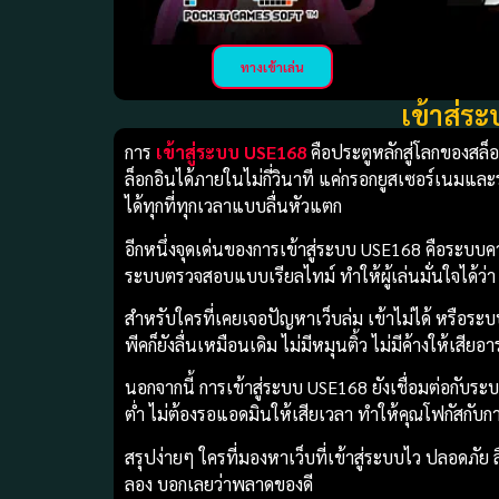
ทางเข้าเล่น
เข้าสู่ร
การ
เข้าสู่ระบบ USE168
คือประตูหลักสู่โลกของสล็
ล็อกอินได้ภายในไม่กี่วินาที แค่กรอกยูสเซอร์เนมแล
ได้ทุกที่ทุกเวลาแบบลื่นหัวแตก
อีกหนึ่งจุดเด่นของการเข้าสู่ระบบ USE168 คือระบ
ระบบตรวจสอบแบบเรียลไทม์ ทำให้ผู้เล่นมั่นใจได้ว่า
สำหรับใครที่เคยเจอปัญหาเว็บล่ม เข้าไม่ได้ หรือระ
พีคก็ยังลื่นเหมือนเดิม ไม่มีหมุนติ้ว ไม่มีค้างให้
นอกจากนี้ การเข้าสู่ระบบ USE168 ยังเชื่อมต่อกับ
ต่ำ ไม่ต้องรอแอดมินให้เสียเวลา ทำให้คุณโฟกัสกับการเล่
สรุปง่ายๆ ใครที่มองหาเว็บที่เข้าสู่ระบบไว ปลอดภั
ลอง บอกเลยว่าพลาดของดี